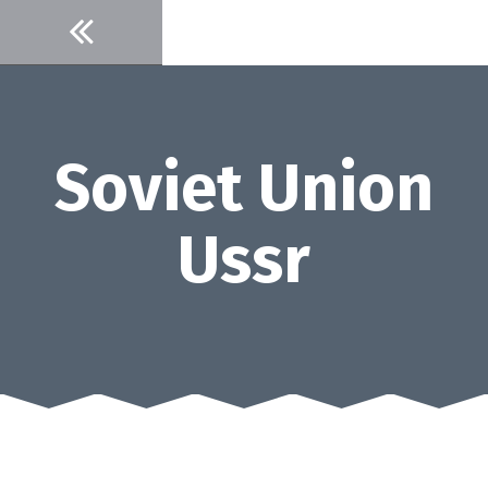
Skip
to
content
Soviet Union
Ussr