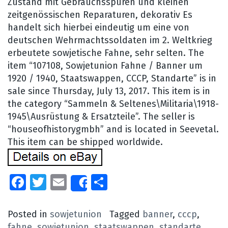
Zustand mit Gebrauchsspuren und kleinen
zeitgenössischen Reparaturen, dekorativ Es
handelt sich hierbei eindeutig um eine von
deutschen Wehrmachtssoldaten im 2. Weltkrieg
erbeutete sowjetische Fahne, sehr selten. The
item “107108, Sowjetunion Fahne / Banner um
1920 / 1940, Staatswappen, CCCP, Standarte” is in
sale since Thursday, July 13, 2017. This item is in
the category “Sammeln & Seltenes\Militaria\1918-
1945\Ausrüstung & Ersatzteile”. The seller is
“houseofhistorygmbh” and is located in Seevetal.
This item can be shipped worldwide.
Facebook
Twitter
Email
Share
Share
Posted in
sowjetunion
Tagged
banner
,
cccp
,
fahne
,
sowjetunion
,
staatswappen
,
standarte